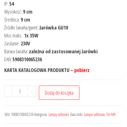
IP:
54
Wysokość:
9 cm
Średnica:
9 cm
Źródło światła/gwint:
żarówka GU10
Moc maks.:
1x 35W
Zasilanie:
230V
Barwa światła:
zależna od zastosowanej żarówki
EAN:
5908310065236
KARTA KATALOGOWA PRODUKTU –
pobierz
-
+
Dodaj do koszyka
SKU:
5908310065236
Kategoria:
Lampy sufitowe
Znaczniki:
Lampa sufitowa
,
SU-MA