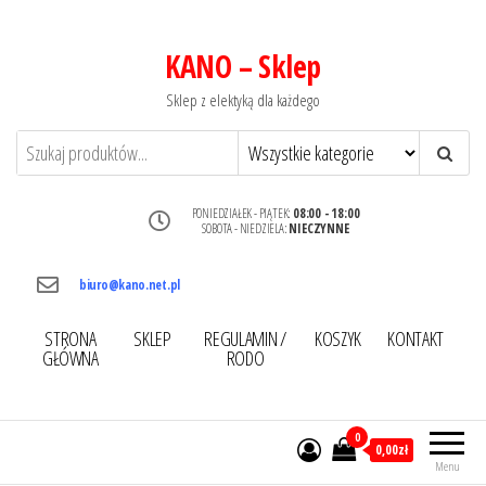
KANO – Sklep
Sklep z elektyką dla każdego
PONIEDZIAŁEK - PIĄTEK:
08:00 - 18:00
SOBOTA - NIEDZIELA:
NIECZYNNE
biuro@kano.net.pl
STRONA
SKLEP
REGULAMIN /
KOSZYK
KONTAKT
GŁÓWNA
RODO
0
0,00zł
Menu