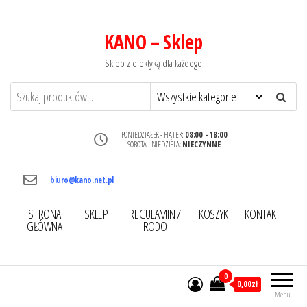
KANO – Sklep
Sklep z elektyką dla każdego
PONIEDZIAŁEK - PIĄTEK:
08:00 - 18:00
SOBOTA - NIEDZIELA:
NIECZYNNE
biuro@kano.net.pl
STRONA
SKLEP
REGULAMIN /
KOSZYK
KONTAKT
GŁÓWNA
RODO
0
0,00zł
Menu