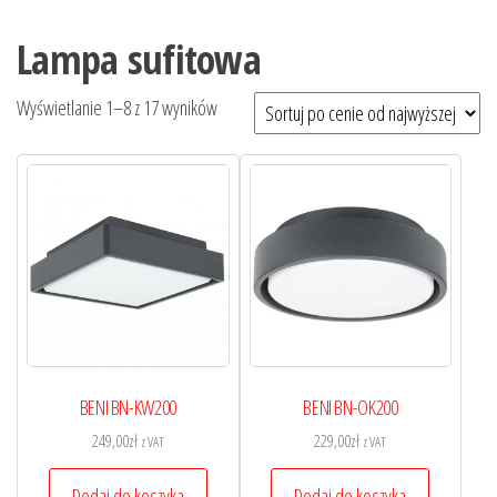
Lampa sufitowa
Wyświetlanie 1–8 z 17 wyników
BENI BN-KW200
BENI BN-OK200
249,00
zł
229,00
zł
z VAT
z VAT
Dodaj do koszyka
Dodaj do koszyka