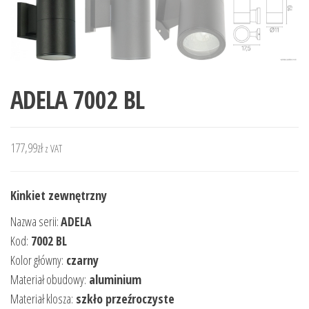
ADELA 7002 BL
177,99
zł
z VAT
Kinkiet zewnętrzny
Nazwa serii:
ADELA
Kod:
7002 BL
Kolor główny:
czarny
Materiał obudowy:
aluminium
Materiał klosza:
szkło przeźroczyste