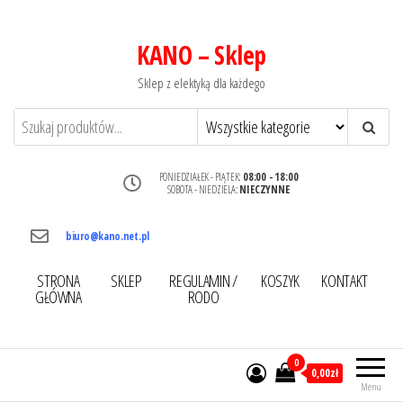
KANO – Sklep
Sklep z elektyką dla każdego
PONIEDZIAŁEK - PIĄTEK:
08:00 - 18:00
SOBOTA - NIEDZIELA:
NIECZYNNE
biuro@kano.net.pl
STRONA
SKLEP
REGULAMIN /
KOSZYK
KONTAKT
GŁÓWNA
RODO
0
0,00zł
Menu