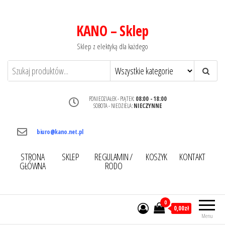
KANO – Sklep
Sklep z elektyką dla każdego
PONIEDZIAŁEK - PIĄTEK:
08:00 - 18:00
SOBOTA - NIEDZIELA:
NIECZYNNE
biuro@kano.net.pl
STRONA
SKLEP
REGULAMIN /
KOSZYK
KONTAKT
GŁÓWNA
RODO
0
0,00zł
Menu