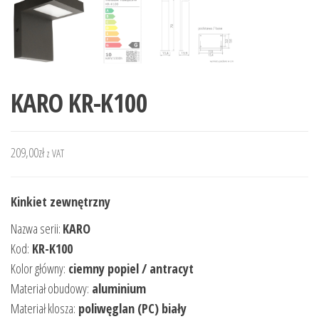
KARO KR-K100
209,00
zł
z VAT
Kinkiet zewnętrzny
Nazwa serii:
KARO
Kod:
KR-K100
Kolor główny:
ciemny popiel / antracyt
Materiał obudowy:
aluminium
Materiał klosza:
poliwęglan (PC) biały