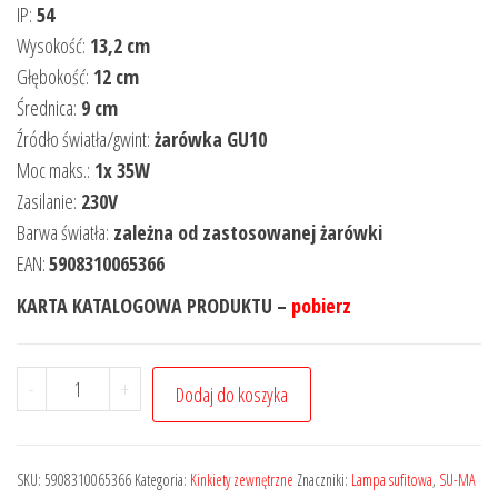
IP:
54
Wysokość:
13,2 cm
Głębokość:
12 cm
Średnica:
9 cm
Źródło światła/gwint:
żarówka GU10
Moc maks.:
1x 35W
Zasilanie:
230V
Barwa światła:
zależna od zastosowanej żarówki
EAN:
5908310065366
KARTA KATALOGOWA PRODUKTU –
pobierz
-
+
Dodaj do koszyka
SKU:
5908310065366
Kategoria:
Kinkiety zewnętrzne
Znaczniki:
Lampa sufitowa
,
SU-MA