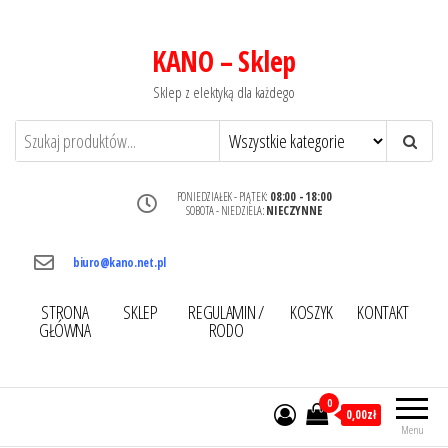
KANO – Sklep
Sklep z elektyką dla każdego
PONIEDZIAŁEK - PIĄTEK:
08:00 - 18:00
SOBOTA - NIEDZIELA:
NIECZYNNE
biuro@kano.net.pl
STRONA
SKLEP
REGULAMIN /
KOSZYK
KONTAKT
GŁÓWNA
RODO
0
0,00zł
Menu