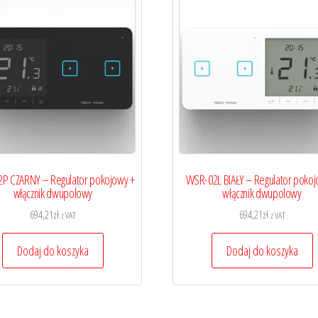
P CZARNY – Regulator pokojowy +
WSR-02L BIAŁY – Regulator pokoj
włącznik dwupolowy
włącznik dwupolowy
694,21
zł
694,21
zł
z VAT
z VAT
Dodaj do koszyka
Dodaj do koszyka