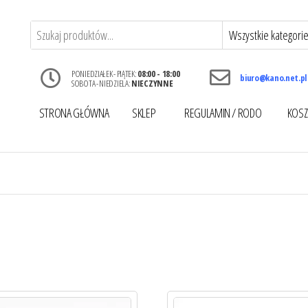
PONIEDZIAŁEK - PIĄTEK:
08:00 - 18:00
biuro@kano.net.pl
SOBOTA - NIEDZIELA:
NIECZYNNE
STRONA GŁÓWNA
SKLEP
REGULAMIN / RODO
KOSZ