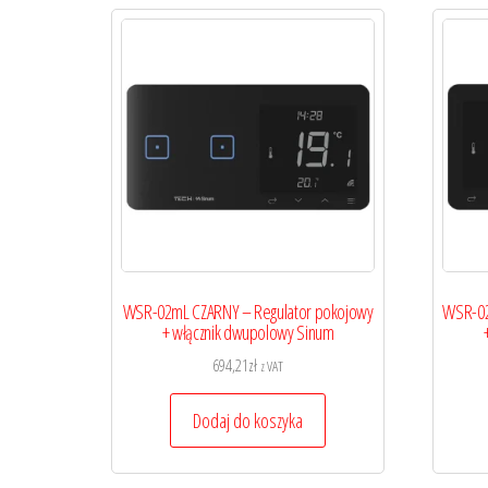
WSR-02mL CZARNY – Regulator pokojowy
WSR-02
+ włącznik dwupolowy Sinum
694,21
zł
z VAT
Dodaj do koszyka