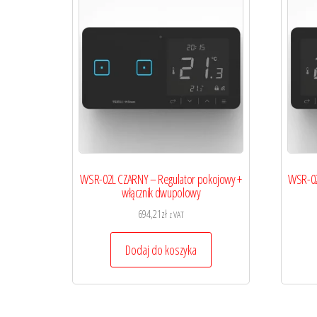
WSR-02L CZARNY – Regulator pokojowy +
WSR-02
włącznik dwupolowy
694,21
zł
z VAT
Dodaj do koszyka