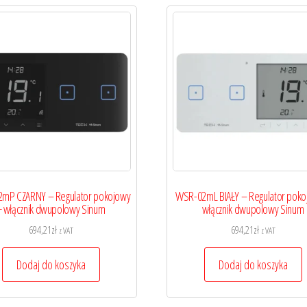
mP CZARNY – Regulator pokojowy
WSR-02mL BIAŁY – Regulator poko
+ włącznik dwupolowy Sinum
włącznik dwupolowy Sinum
694,21
zł
694,21
zł
z VAT
z VAT
Dodaj do koszyka
Dodaj do koszyka