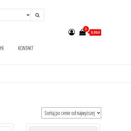
0
0,00zł
YK
KONTAKT