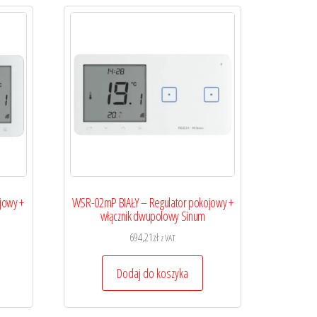
jowy +
WSR-02mP BIAŁY – Regulator pokojowy +
włącznik dwupolowy Sinum
694,21
zł
z VAT
Dodaj do koszyka