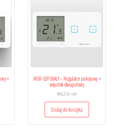
owy +
WSR-02P BIAŁY – Regulator pokojowy +
włącznik dwupolowy
694,21
zł
z VAT
Dodaj do koszyka