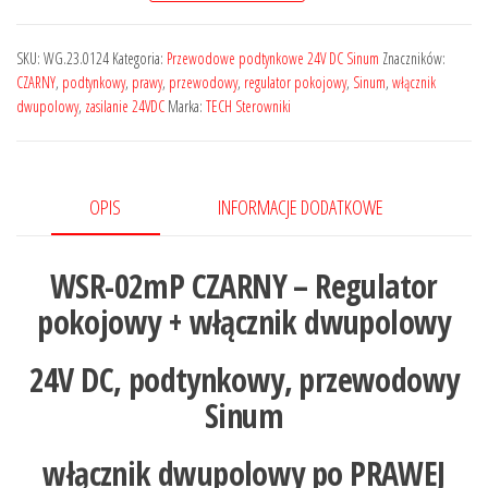
SKU:
WG.23.0124
Kategoria:
Przewodowe podtynkowe 24V DC Sinum
Znaczników:
CZARNY
,
podtynkowy
,
prawy
,
przewodowy
,
regulator pokojowy
,
Sinum
,
włącznik
dwupolowy
,
zasilanie 24VDC
Marka:
TECH Sterowniki
OPIS
INFORMACJE DODATKOWE
WSR-02mP CZARNY – Regulator
pokojowy + włącznik dwupolowy
24V DC, podtynkowy, przewodowy
Sinum
włącznik dwupolowy po PRAWEJ