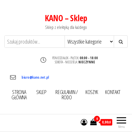
KANO – Sklep
Sklep z elektyką dla każdego
PONIEDZIAŁEK - PIĄTEK:
08:00 - 18:00
SOBOTA - NIEDZIELA:
NIECZYNNE
biuro@kano.net.pl
STRONA
SKLEP
REGULAMIN /
KOSZYK
KONTAKT
GŁÓWNA
RODO
0
0,00zł
Menu