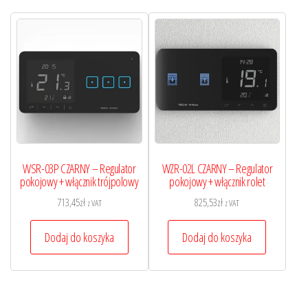
WSR-03P CZARNY – Regulator
WZR-02L CZARNY – Regulator
pokojowy + włącznik trójpolowy
pokojowy + włącznik rolet
713,45
zł
825,53
zł
z VAT
z VAT
Dodaj do koszyka
Dodaj do koszyka