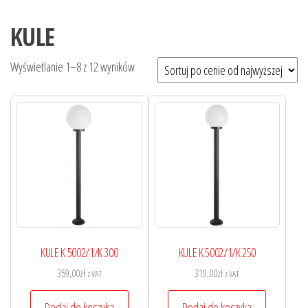
KULE
Wyświetlanie 1–8 z 12 wyników
KULE K 5002/1/K 300
KULE K 5002/1/K 250
359,00
zł
319,00
zł
z VAT
z VAT
Dodaj do koszyka
Dodaj do koszyka