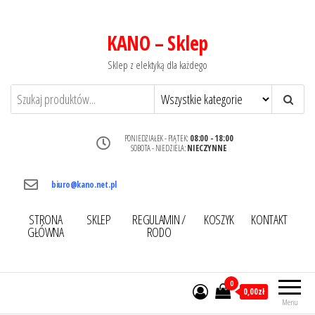
KANO – Sklep
Sklep z elektyką dla każdego
PONIEDZIAŁEK - PIĄTEK:
08:00 - 18:00
SOBOTA - NIEDZIELA:
NIECZYNNE
biuro@kano.net.pl
STRONA
SKLEP
REGULAMIN /
KOSZYK
KONTAKT
GŁÓWNA
RODO
0
0,00zł
Menu