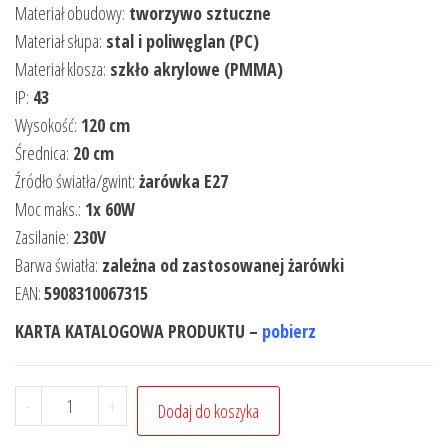
Materiał obudowy:
tworzywo sztuczne
Materiał słupa:
stal i poliwęglan (PC)
Materiał klosza:
szkło akrylowe (PMMA)
IP:
43
Wysokość:
120 cm
Średnica:
20 cm
Źródło światła/gwint:
żarówka E27
Moc maks.:
1x 60W
Zasilanie:
230V
Barwa światła:
zależna od zastosowanej żarówki
EAN:
5908310067315
KARTA KATALOGOWA PRODUKTU –
pobierz
-
+
Dodaj do koszyka