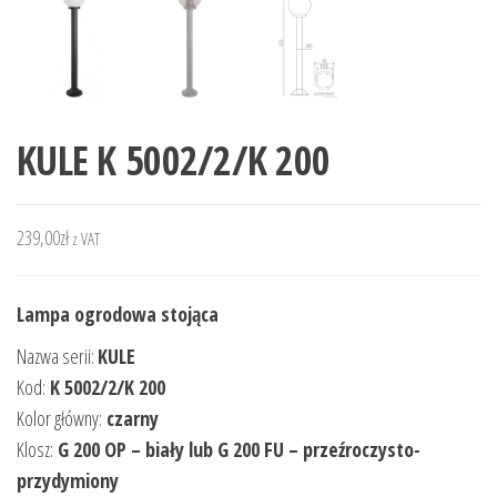
KULE K 5002/2/K 200
239,00
zł
z VAT
Lampa ogrodowa stojąca
Nazwa serii:
KULE
Kod:
K 5002/2/K 200
Kolor główny:
czarny
Klosz:
G 200 OP – biały lub G 200 FU – przeźroczysto-
przydymiony