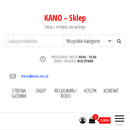
KANO – Sklep
Sklep z elektyką dla każdego
PONIEDZIAŁEK - PIĄTEK:
08:00 - 18:00
SOBOTA - NIEDZIELA:
NIECZYNNE
biuro@kano.net.pl
STRONA
SKLEP
REGULAMIN /
KOSZYK
KONTAKT
GŁÓWNA
RODO
0
0,00zł
Menu