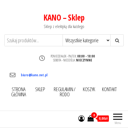
KANO – Sklep
Sklep z elektyką dla każdego
PONIEDZIAŁEK - PIĄTEK:
08:00 - 18:00
SOBOTA - NIEDZIELA:
NIECZYNNE
biuro@kano.net.pl
STRONA
SKLEP
REGULAMIN /
KOSZYK
KONTAKT
GŁÓWNA
RODO
0
0,00zł
Menu