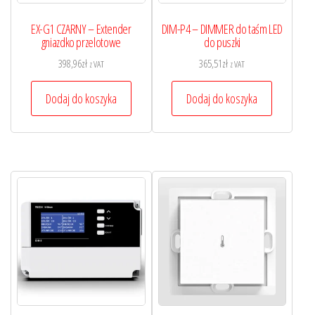
EX-G1 CZARNY – Extender
DIM-P4 – DIMMER do taśm LED
gniazdko przelotowe
do puszki
398,96
zł
365,51
zł
z VAT
z VAT
Dodaj do koszyka
Dodaj do koszyka