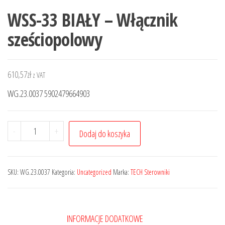
WSS-33 BIAŁY – Włącznik
sześciopolowy
610,57
zł
z VAT
WG.23.0037 5902479664903
-
+
Dodaj do koszyka
SKU:
WG.23.0037
Kategoria:
Uncategorized
Marka:
TECH Sterowniki
INFORMACJE DODATKOWE