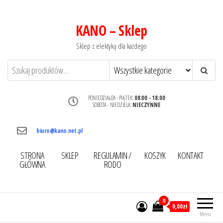
KANO – Sklep
Sklep z elektyką dla każdego
PONIEDZIAŁEK - PIĄTEK:
08:00 - 18:00
SOBOTA - NIEDZIELA:
NIECZYNNE
biuro@kano.net.pl
STRONA
SKLEP
REGULAMIN /
KOSZYK
KONTAKT
GŁÓWNA
RODO
0
0,00zł
Menu