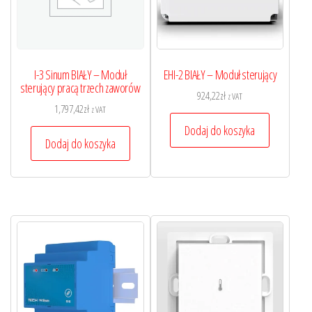
I-3 Sinum BIAŁY – Moduł
EHI-2 BIAŁY – Moduł sterujący
sterujący pracą trzech zaworów
924,22
zł
z VAT
1,797,42
zł
z VAT
Dodaj do koszyka
Dodaj do koszyka