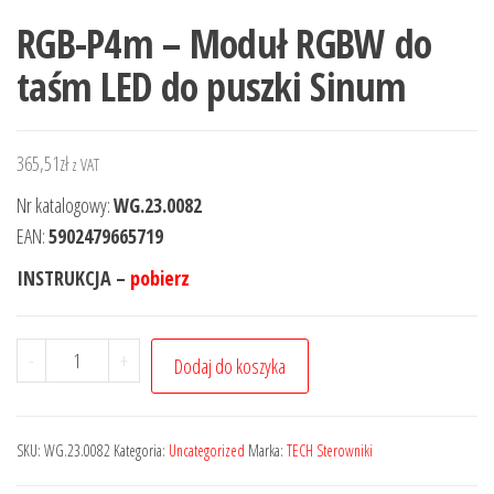
RGB-P4m – Moduł RGBW do
taśm LED do puszki Sinum
365,51
zł
z VAT
Nr katalogowy:
WG.23.0082
EAN:
5902479665719
INSTRUKCJA –
pobierz
-
+
Dodaj do koszyka
SKU:
WG.23.0082
Kategoria:
Uncategorized
Marka:
TECH Sterowniki