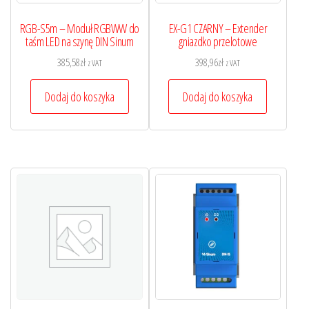
RGB-S5m – Moduł RGBWW do
EX-G1 CZARNY – Extender
taśm LED na szynę DIN Sinum
gniazdko przelotowe
385,58
zł
398,96
zł
z VAT
z VAT
Dodaj do koszyka
Dodaj do koszyka