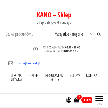
KANO – Sklep
Sklep z elektyką dla każdego
PONIEDZIAŁEK - PIĄTEK:
08:00 - 18:00
SOBOTA - NIEDZIELA:
NIECZYNNE
biuro@kano.net.pl
STRONA
SKLEP
REGULAMIN /
KOSZYK
KONTAKT
GŁÓWNA
RODO
0
0,00zł
Menu