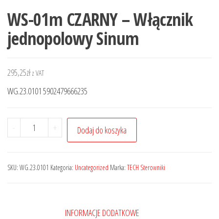
WS-01m CZARNY – Włącznik
jednopolowy Sinum
295,25
zł
z VAT
WG.23.0101 5902479666235
-
+
Dodaj do koszyka
SKU:
WG.23.0101
Kategoria:
Uncategorized
Marka:
TECH Sterowniki
INFORMACJE DODATKOWE