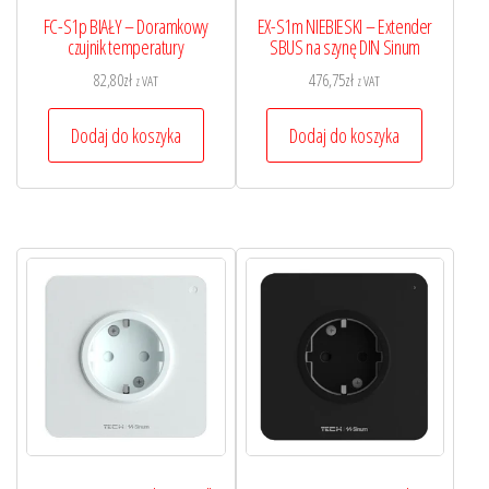
FC-S1p BIAŁY – Doramkowy
EX-S1m NIEBIESKI – Extender
czujnik temperatury
SBUS na szynę DIN Sinum
82,80
zł
476,75
zł
z VAT
z VAT
Dodaj do koszyka
Dodaj do koszyka