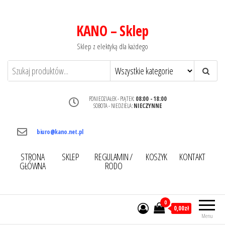
KANO – Sklep
Sklep z elektyką dla każdego
PONIEDZIAŁEK - PIĄTEK:
08:00 - 18:00
SOBOTA - NIEDZIELA:
NIECZYNNE
biuro@kano.net.pl
STRONA
SKLEP
REGULAMIN /
KOSZYK
KONTAKT
GŁÓWNA
RODO
0
0,00zł
Menu