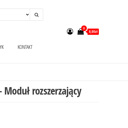
0
0,00zł
YK
KONTAKT
 Moduł rozszerzający