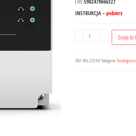
EAN:
5902479666327
INSTRUKCJA –
pobierz
-
+
Dodaj do 
SKU:
WG.23.0167
Kategoria:
Uncategoriz