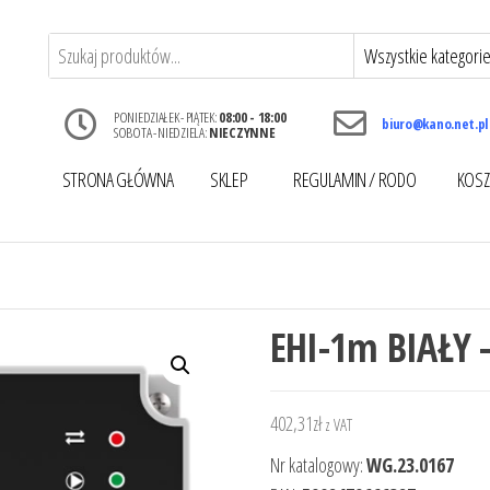
PONIEDZIAŁEK - PIĄTEK:
08:00 - 18:00
biuro@kano.net.pl
SOBOTA - NIEDZIELA:
NIECZYNNE
STRONA GŁÓWNA
SKLEP
REGULAMIN / RODO
KOSZ
EHI-1m BIAŁY –
402,31
zł
z VAT
Nr katalogowy:
WG.23.0167