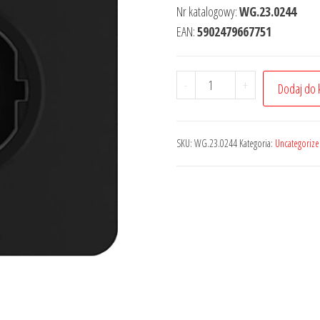
Nr katalogowy:
WG.23.0244
EAN:
5902479667751
-
+
Dodaj do 
SKU:
WG.23.0244
Kategoria:
Uncategoriz