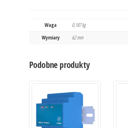
Waga
0,187 kg
Wymiary
62 mm
Podobne produkty