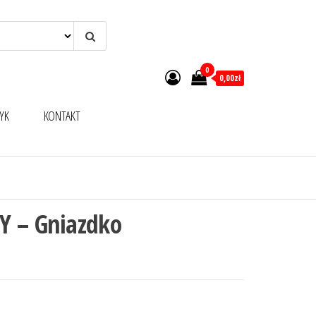
0
0,00zł
YK
KONTAKT
Y – Gniazdko