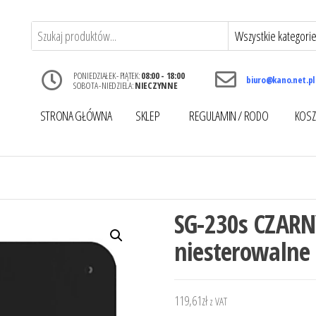
PONIEDZIAŁEK - PIĄTEK:
08:00 - 18:00
biuro@kano.net.pl
SOBOTA - NIEDZIELA:
NIECZYNNE
STRONA GŁÓWNA
SKLEP
REGULAMIN / RODO
KOSZ
SG-230s CZARN
niesterowalne
119,61
zł
z VAT