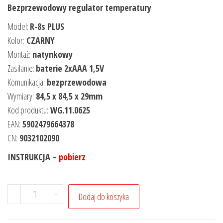
Bezprzewodowy regulator temperatury
Model:
R-8s PLUS
Kolor:
CZARNY
Montaż:
natynkowy
Zasilanie:
baterie 2
xAAA 1,5V
Komunikacja:
bezprzewodowa
Wymiary:
84,5 x 84,5 x 29mm
Kod produktu:
WG.11.0625
EAN:
5902479664378
CN:
9032102090
INSTRUKCJA –
pobierz
-
+
Dodaj do koszyka