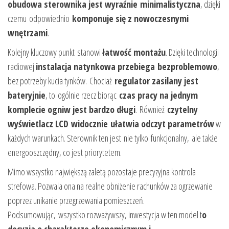
obudowa sterownika jest wyraźnie minimalistyczna
, dzięki
czemu odpowiednio
komponuje się z nowoczesnymi
wnętrzami
.
Kolejny kluczowy punkt stanowi
łatwość montażu
. Dzięki technologii
radiowej
instalacja natynkowa przebiega bezproblemowo
,
bez potrzeby kucia tynków. Chociaż
regulator zasilany jest
bateryjnie
, to ogólnie rzecz biorąc
czas pracy na jednym
komplecie ogniw jest bardzo długi
. Również
czytelny
wyświetlacz LCD widocznie ułatwia odczyt parametrów
w
każdych warunkach. Sterownik ten jest nie tylko funkcjonalny, ale także
energooszczędny, co jest priorytetem.
Mimo wszystko największą zaletą pozostaje precyzyjna kontrola
strefowa. Pozwala ona na realne obniżenie rachunków za ogrzewanie
poprzez unikanie przegrzewania pomieszczeń.
Podsumowując, wszystko rozważywszy, inwestycja w ten model t
o