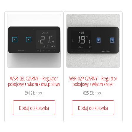
WSR-02L CZARNY – Regulator
WZR-02P CZARNY – Regulator
pokojowy + włącznik dwupolowy
pokojowy + włącznik rolet
694,21
zł
825,53
zł
z VAT
z VAT
Dodaj do koszyka
Dodaj do koszyka