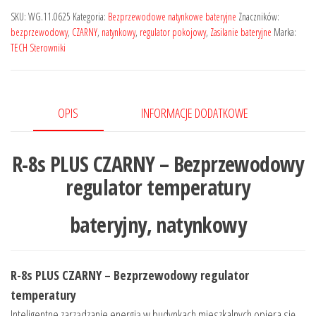
SKU:
WG.11.0625
Kategoria:
Bezprzewodowe natynkowe bateryjne
Znaczników:
bezprzewodowy
,
CZARNY
,
natynkowy
,
regulator pokojowy
,
Zasilanie bateryjne
Marka:
TECH Sterowniki
OPIS
INFORMACJE DODATKOWE
R-8s PLUS CZARNY – Bezprzewodowy
regulator temperatury
bateryjny, natynkowy
R-8s PLUS CZARNY – Bezprzewodowy regulator
temperatury
Inteligentne zarządzanie energią w budynkach mieszkalnych opiera się