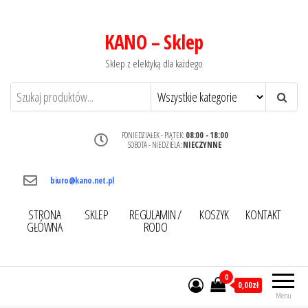
KANO – Sklep
Sklep z elektyką dla każdego
PONIEDZIAŁEK - PIĄTEK:
08:00 - 18:00
SOBOTA - NIEDZIELA:
NIECZYNNE
biuro@kano.net.pl
STRONA
SKLEP
REGULAMIN /
KOSZYK
KONTAKT
GŁÓWNA
RODO
0
0,00zł
Menu