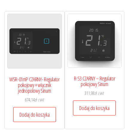
R-S3 CZARNY – Regulator
WSR-01mP CZARNY- Regulator
pokojowy Sinum
pokojowy + włącznik
jednopolowy Sinum
311,98
zł
z VAT
674,14
zł
z VAT
Dodaj do koszyka
Dodaj do koszyka