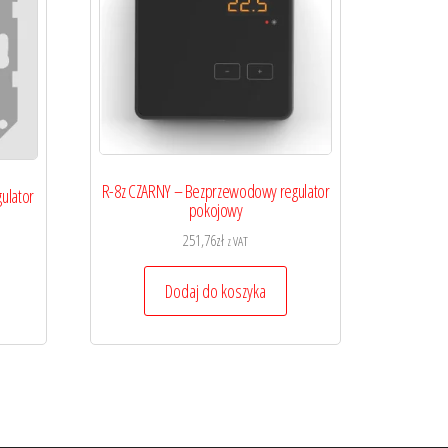
R-8z CZARNY – Bezprzewodowy regulator
ulator
pokojowy
251,76
zł
z VAT
Dodaj do koszyka