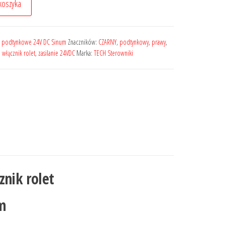
koszyka
podtynkowe 24V DC Sinum
Znaczników:
CZARNY
,
podtynkowy
,
prawy
,
,
włącznik rolet
,
zasilanie 24VDC
Marka:
TECH Sterowniki
nik rolet
m