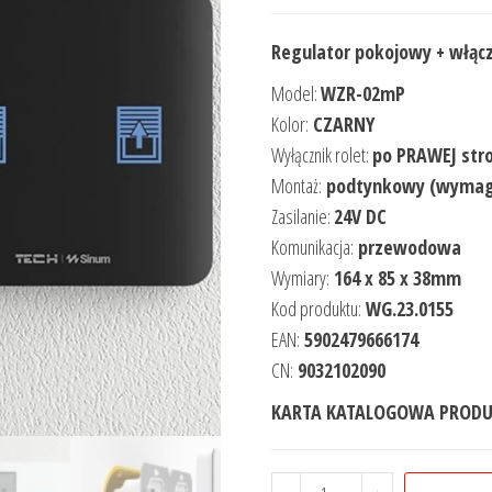
Regulator pokojowy + włącz
Model:
WZR-02mP
Kolor:
CZARNY
Wyłącznik rolet:
po PRAWEJ str
Montaż:
podtynkowy (wymag
Zasilanie:
24V DC
Komunikacja:
przewodowa
Wymiary:
164 x 85 x 38mm
Kod produktu:
WG.23.0155
EAN:
5902479666174
CN:
9032102090
KARTA KATALOGOWA PRODU