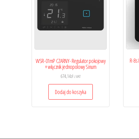
R-8s
WSR-01mP CZARNY- Regulator pokojowy
+ włącznik jednopolowy Sinum
674,14
zł
z VAT
Dodaj do koszyka