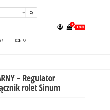
0
0,00zł
YK
KONTAKT
RNY – Regulator
ącznik rolet Sinum