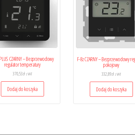
 PLUS CZARNY – Bezprzewodowy
F-8z CZARNY – Bezprzewodowy reg
regulator temperatury
pokojowy
370,53
zł
332,89
zł
z VAT
z VAT
Dodaj do koszyka
Dodaj do koszyka