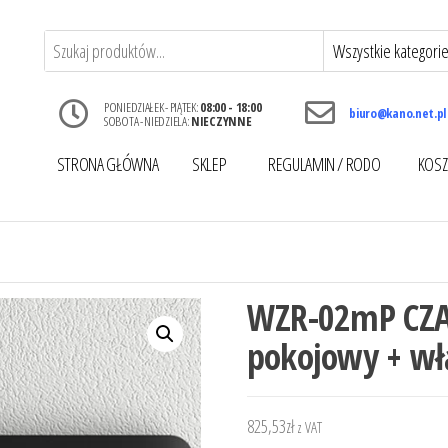
PONIEDZIAŁEK - PIĄTEK:
08:00 - 18:00
biuro@kano.net.pl
SOBOTA - NIEDZIELA:
NIECZYNNE
STRONA GŁÓWNA
SKLEP
REGULAMIN / RODO
KOSZ
WZR-02mP CZA
pokojowy + wł
825,53
zł
z VAT