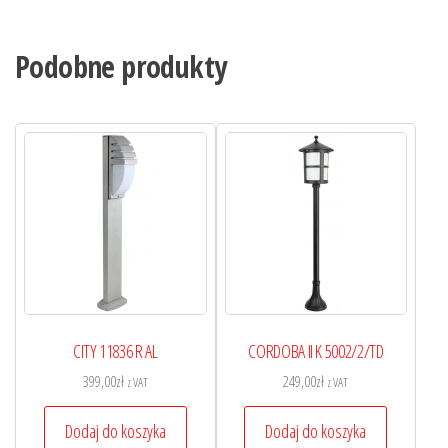
Podobne produkty
CITY 11836 R AL
CORDOBA II K 5002/2/TD
399,00
zł
249,00
zł
z VAT
z VAT
Dodaj do koszyka
Dodaj do koszyka