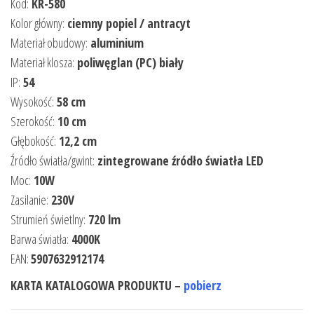
Kod:
KR-580
Kolor główny:
ciemny popiel / antracyt
Materiał obudowy:
aluminium
Materiał klosza:
poliwęglan (PC) biały
IP:
54
Wysokość:
58 cm
Szerokość:
10 cm
Głębokość:
12,2 cm
Źródło światła/gwint:
zintegrowane źródło światła LED
Moc:
10W
Zasilanie:
230V
Strumień świetlny:
720 lm
Barwa światła:
4000K
EAN:
5907632912174
KARTA KATALOGOWA PRODUKTU –
pobierz