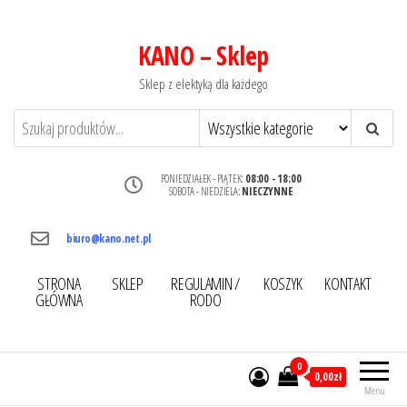
KANO – Sklep
Sklep z elektyką dla każdego
PONIEDZIAŁEK - PIĄTEK:
08:00 - 18:00
SOBOTA - NIEDZIELA:
NIECZYNNE
biuro@kano.net.pl
STRONA
SKLEP
REGULAMIN /
KOSZYK
KONTAKT
GŁÓWNA
RODO
0
0,00zł
Menu