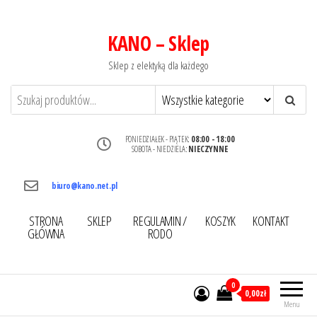
KANO – Sklep
Sklep z elektyką dla każdego
PONIEDZIAŁEK - PIĄTEK:
08:00 - 18:00
SOBOTA - NIEDZIELA:
NIECZYNNE
biuro@kano.net.pl
STRONA
SKLEP
REGULAMIN /
KOSZYK
KONTAKT
GŁÓWNA
RODO
0
0,00zł
Menu