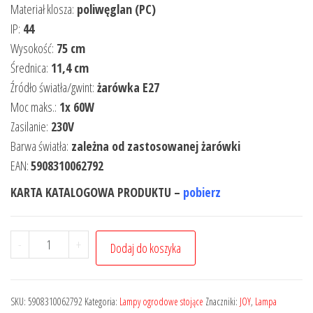
Materiał klosza:
poliwęglan (PC)
IP:
44
Wysokość:
75 cm
Średnica:
11,4 cm
Źródło światła/gwint:
żarówka E27
Moc maks.:
1x 60W
Zasilanie:
230V
Barwa światła:
zależna od zastosowanej żarówki
EAN:
5908310062792
KARTA KATALOGOWA PRODUKTU –
pobierz
-
+
Dodaj do koszyka
SKU:
5908310062792
Kategoria:
Lampy ogrodowe stojące
Znaczniki:
JOY
,
Lampa