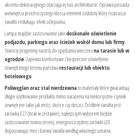
akcentu dekoracyjnego otaczającej nas architekturze. Oprawa posiada
wewnętrza przeźroczystego klosza element ozdobny który rozprasza
światło redukując efekt oślepiania.
Lampa znajdzie zastosowanie jako
doskonałe oświetlenie
podjazdu, parkingu oraz ścieżek wokół domu lub firmy
.
Stworzy przyjemny nastrój do spędzania wieczoru
na tarasie lub w
ogrodzie
. Zapewni komfortowe i bezpieczne oświetlenie
zewnętrznego terenu państwa
restauracji lub obiektu
hotelowego
.
Poliwęglan oraz stal nierdzewna
to materiały które gwarantują
długie użytkowanie produktu mimo narażenia na niekorzystne czynnik
zewnętrzne takie jak mróz, słońce czy deszcz. Źródłem światła jest
żarówka E27 (brak w zestawie), najlepszym wyborem będzie
zastosowanie nowoczesnej, energooszczędnej żarówki LED
dopasowując moc i barwę światła według własnego uznania.