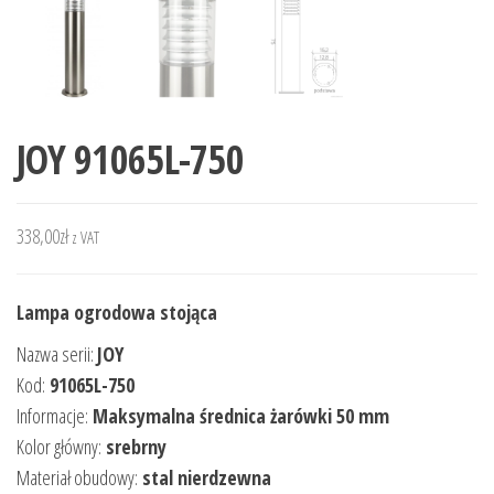
JOY 91065L-750
338,00
zł
z VAT
Lampa ogrodowa stojąca
Nazwa serii:
JOY
Kod:
91065L-750
Informacje:
Maksymalna średnica żarówki 50 mm
Kolor główny:
srebrny
Materiał obudowy:
stal nierdzewna