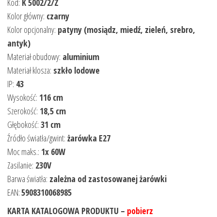
Kod:
K 5002/2/Z
Kolor główny:
czarny
Kolor opcjonalny:
patyny (mosiądz, miedź, zieleń, srebro,
antyk)
Materiał obudowy:
aluminium
Materiał klosza:
szkło lodowe
IP:
43
Wysokość:
116 cm
Szerokość:
18,5 cm
Głębokość:
31 cm
Źródło światła/gwint:
żarówka E27
Moc maks.:
1x 60W
Zasilanie:
230V
Barwa światła:
zależna od zastosowanej żarówki
EAN:
5908310068985
KARTA KATALOGOWA PRODUKTU –
pobierz