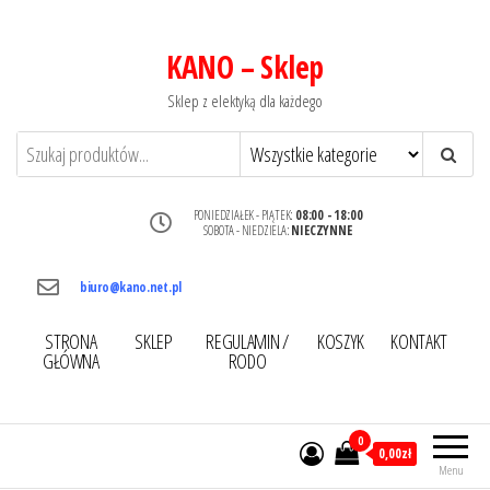
KANO – Sklep
Sklep z elektyką dla każdego
PONIEDZIAŁEK - PIĄTEK:
08:00 - 18:00
SOBOTA - NIEDZIELA:
NIECZYNNE
biuro@kano.net.pl
STRONA
SKLEP
REGULAMIN /
KOSZYK
KONTAKT
GŁÓWNA
RODO
0
0,00zł
Menu