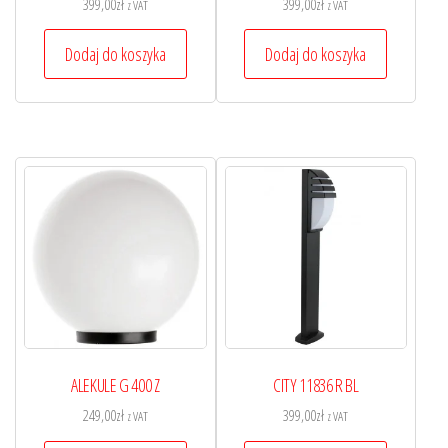
399,00
zł
399,00
zł
z VAT
z VAT
Dodaj do koszyka
Dodaj do koszyka
ALEKULE G 400 Z
CITY 11836 R BL
249,00
zł
399,00
zł
z VAT
z VAT