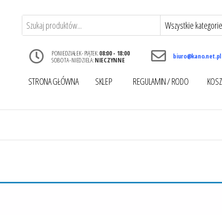
PONIEDZIAŁEK - PIĄTEK:
08:00 - 18:00
biuro@kano.net.pl
SOBOTA - NIEDZIELA:
NIECZYNNE
STRONA GŁÓWNA
SKLEP
REGULAMIN / RODO
KOSZ