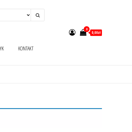
0
0,00zł
YK
KONTAKT