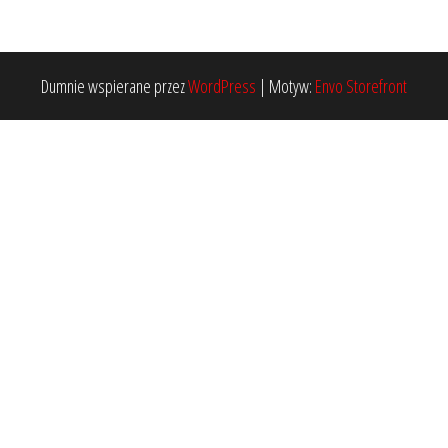
Dumnie wspierane przez
WordPress
|
Motyw:
Envo Storefront