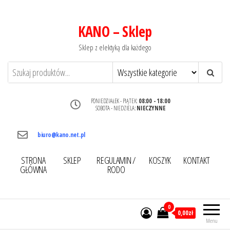
KANO – Sklep
Sklep z elektyką dla każdego
PONIEDZIAŁEK - PIĄTEK:
08:00 - 18:00
SOBOTA - NIEDZIELA:
NIECZYNNE
biuro@kano.net.pl
STRONA
SKLEP
REGULAMIN /
KOSZYK
KONTAKT
GŁÓWNA
RODO
0
0,00zł
Menu