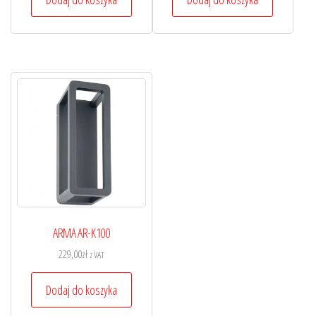
ARMA AR-K100
229,00
zł
z VAT
Dodaj do koszyka