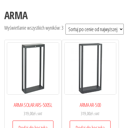
ARMA
Wyświetlanie wszystkich wyników: 3
ARMA SOLAR ARS-500SL
ARMA AR-500
319,00
zł
319,00
zł
z VAT
z VAT
Dodaj do koszyka
Dodaj do koszyka