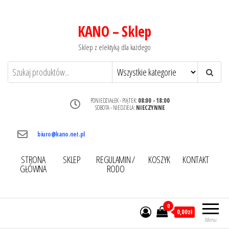
KANO – Sklep
Sklep z elektyką dla każdego
PONIEDZIAŁEK - PIĄTEK:
08:00 - 18:00
SOBOTA - NIEDZIELA:
NIECZYNNE
biuro@kano.net.pl
STRONA
SKLEP
REGULAMIN /
KOSZYK
KONTAKT
GŁÓWNA
RODO
0
0,00zł
Menu