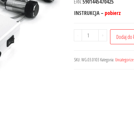
EAN:
5901445470425
INSTRUKCJA –
pobierz
-
+
Dodaj do 
SKU:
WG.03.0103
Kategoria:
Uncategoriz