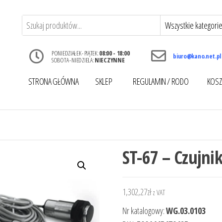
PONIEDZIAŁEK - PIĄTEK:
08:00 - 18:00
biuro@kano.net.pl
SOBOTA - NIEDZIELA:
NIECZYNNE
STRONA GŁÓWNA
SKLEP
REGULAMIN / RODO
KOSZ
ST-67 – Czujni
1,302,27
zł
z VAT
Nr katalogowy:
WG.03.0103