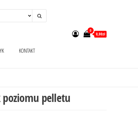
0
0,00zł
YK
KONTAKT
k poziomu pelletu