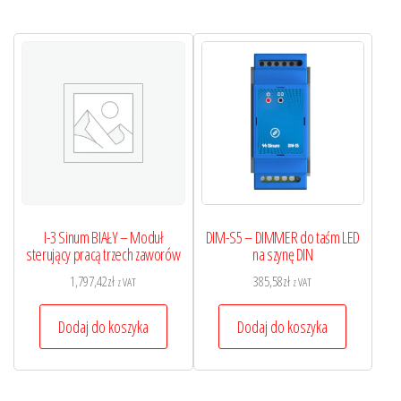
I-3 Sinum BIAŁY – Moduł
DIM-S5 – DIMMER do taśm LED
sterujący pracą trzech zaworów
na szynę DIN
1,797,42
zł
385,58
zł
z VAT
z VAT
Dodaj do koszyka
Dodaj do koszyka