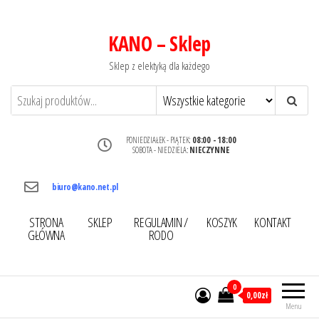
KANO – Sklep
Sklep z elektyką dla każdego
PONIEDZIAŁEK - PIĄTEK:
08:00 - 18:00
SOBOTA - NIEDZIELA:
NIECZYNNE
biuro@kano.net.pl
STRONA
SKLEP
REGULAMIN /
KOSZYK
KONTAKT
GŁÓWNA
RODO
0
0,00zł
Menu