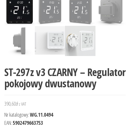
ST-297z v3 CZARNY – Regulator
pokojowy dwustanowy
390,60
zł
z VAT
Nr katalogowy:
WG.11.0494
EAN:
5902479663753