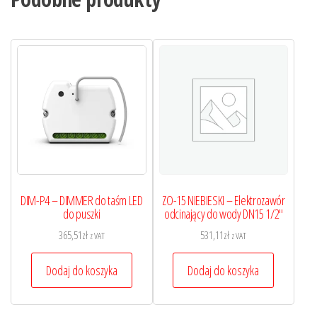
DIM-P4 – DIMMER do taśm LED
ZO-15 NIEBIESKI – Elektrozawór
do puszki
odcinający do wody DN15 1/2″
365,51
zł
531,11
zł
z VAT
z VAT
Dodaj do koszyka
Dodaj do koszyka