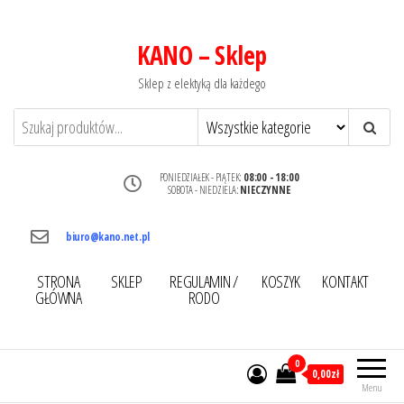
KANO – Sklep
Sklep z elektyką dla każdego
PONIEDZIAŁEK - PIĄTEK:
08:00 - 18:00
SOBOTA - NIEDZIELA:
NIECZYNNE
biuro@kano.net.pl
STRONA
SKLEP
REGULAMIN /
KOSZYK
KONTAKT
GŁÓWNA
RODO
0
0,00zł
Menu