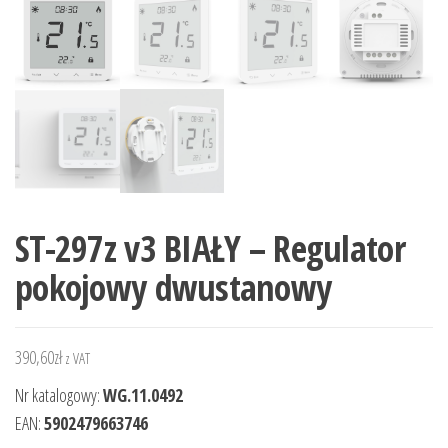
ST-297z v3 BIAŁY – Regulator
pokojowy dwustanowy
390,60
zł
z VAT
Nr katalogowy:
WG.11.0492
EAN:
5902479663746