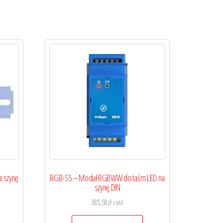
a szynę
RGB-S5 – Moduł RGBWW do taśm LED na
szynę DIN
385,58
zł
z VAT