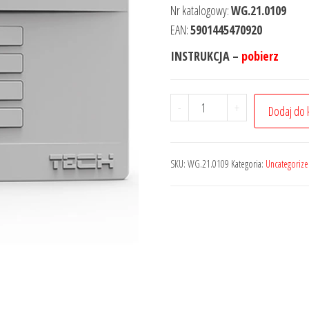
Nr katalogowy:
WG.21.0109
EAN:
5901445470920
INSTRUKCJA –
pobierz
-
+
Dodaj do 
SKU:
WG.21.0109
Kategoria:
Uncategoriz