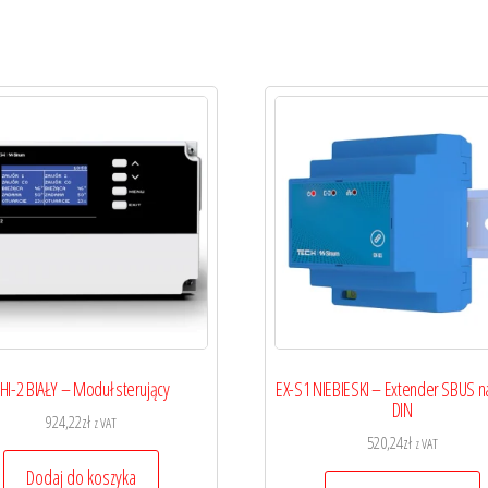
HI-2 BIAŁY – Moduł sterujący
EX-S1 NIEBIESKI – Extender SBUS n
DIN
924,22
zł
z VAT
520,24
zł
z VAT
Dodaj do koszyka