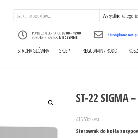
PONIEDZIAŁEK - PIĄTEK:
08:00 - 18:00
biuro@kano.net.pl
SOBOTA - NIEDZIELA:
NIECZYNNE
STRONA GŁÓWNA
SKLEP
REGULAMIN / RODO
KOSZ
ST-22 SIGMA –
416,53
zł
z VAT
Sterownik do kotła zasyp