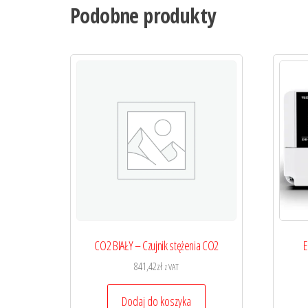
Podobne produkty
CO2 BIAŁY – Czujnik stężenia CO2
E
841,42
zł
z VAT
Dodaj do koszyka