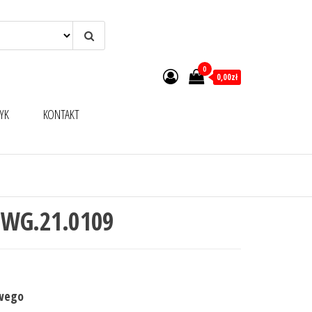
0
0,00zł
YK
KONTAKT
 WG.21.0109
owego