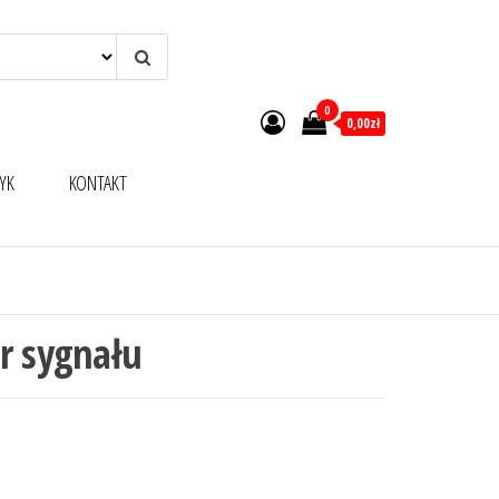
0
0,00zł
YK
KONTAKT
r sygnału