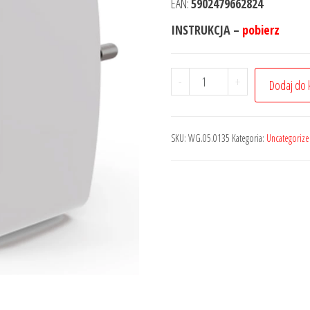
EAN:
5902479662824
INSTRUKCJA –
pobierz
-
+
Dodaj do 
SKU:
WG.05.0135
Kategoria:
Uncategoriz