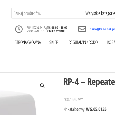
PONIEDZIAŁEK - PIĄTEK:
08:00 - 18:00
biuro@kano.net.pl
SOBOTA - NIEDZIELA:
NIECZYNNE
STRONA GŁÓWNA
SKLEP
REGULAMIN / RODO
KOSZ
RP-4 – Repeate
408,16
zł
z VAT
Nr katalogowy:
WG.05.0135