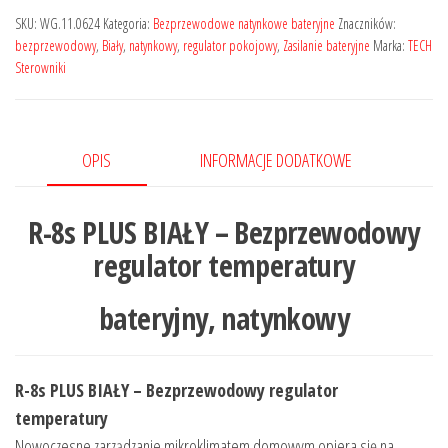
SKU:
WG.11.0624
Kategoria:
Bezprzewodowe natynkowe bateryjne
Znaczników:
bezprzewodowy
,
Biały
,
natynkowy
,
regulator pokojowy
,
Zasilanie bateryjne
Marka:
TECH
Sterowniki
OPIS
INFORMACJE DODATKOWE
R-8s PLUS BIAŁY – Bezprzewodowy
regulator temperatury
bateryjny, natynkowy
R-8s PLUS BIAŁY – Bezprzewodowy regulator
temperatury
Nowoczesne zarządzanie mikroklimatem domowym opiera się na