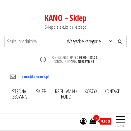
KANO – Sklep
Sklep z elektyką dla każdego
PONIEDZIAŁEK - PIĄTEK:
08:00 - 18:00
SOBOTA - NIEDZIELA:
NIECZYNNE
biuro@kano.net.pl
STRONA
SKLEP
REGULAMIN /
KOSZYK
KONTAKT
GŁÓWNA
RODO
0
0,00zł
Menu