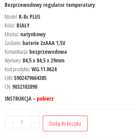
Bezprzewodowy regulator temperatury
Model:
R-8s PLUS
Kolor:
BIAŁY
Montaż:
natynkowy
Zasilanie:
baterie 2
xAAA 1,5V
Komunikacja:
bezprzewodowa
Wymiary:
84,5 x 84,5 x 29mm
Kod produktu:
WG.11.0624
EAN:
5902479664385
CN:
9032102090
INSTRUKCJA –
pobierz
-
+
Dodaj do koszyka