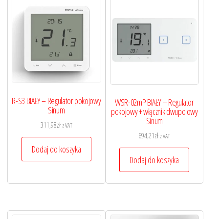
R-S3 BIAŁY – Regulator pokojowy
WSR-02mP BIAŁY – Regulator
Sinum
pokojowy + włącznik dwupolowy
Sinum
311,98
zł
z VAT
694,21
zł
z VAT
Dodaj do koszyka
Dodaj do koszyka