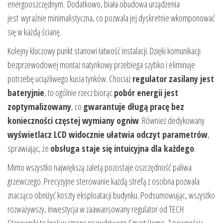
energooszczędnym. Dodatkowo, biała obudowa urządzenia
jest wyraźnie minimalistyczna, co pozwala jej dyskretnie wkomponować
się w każdą ścianę.
Kolejny kluczowy punkt stanowi łatwość instalacji. Dzięki komunikacji
bezprzewodowej montaż natynkowy przebiega szybko i eliminuje
potrzebę uciążliwego kucia tynków. Chociaż
regulator zasilany jest
bateryjnie
, to ogólnie rzecz biorąc
pobór energii jest
zoptymalizowany
, co
gwarantuje długą pracę bez
konieczności częstej wymiany ogniw
. Również dedykowany
wyświetlacz LCD widocznie ułatwia odczyt parametrów
,
sprawiając, że
obsługa staje się intuicyjna dla każdego
.
Mimo wszystko największą zaletą pozostaje oszczędność paliwa
grzewczego. Precyzyjne sterowanie każdą strefą z osobna pozwala
znacząco obniżyć koszty eksploatacji budynku. Podsumowując, wszystko
rozważywszy, inwestycja w zaawansowany regulator od TECH