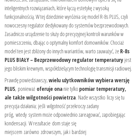
inteligentnych rozwiązaniach, które łączą estetykę z wysoką
funkcjonalnością. W tej dziedzinie wyróżnia się model R-8s PLUS, czyli
nowoczesny regulator dedykowany do systemów bezprzewodowych.
Zasadniczo urządzenie to służy do precyzyjnej kontroli warunków w
pomieszczeniu, dbając o optymalny komfort domowników. Chociaż
model ten jest zbliżony do innych wariantów, warto zauważyć, że
R-8s
PLUS BIAŁY – Bezprzewodowy regulator temperatury
jest
jego bliskim krewnym, współdzielącym technologię transmisji radiowej.
Prawdę powiedziawszy,
wielu użytkowników wybiera wersję
PLUS
, ponieważ
oferuje ona
nie tylko
pomiar temperatury,
ale także wilgotności powietrza
. Nade wszystko liczy się tu
precyzja działania; jeśli wilgotność przekroczy zadany
próg, wtedy system może odpowiednio zareagować, zapobiegając
kondensacji. W rezultacie dom staje się
miejscem zarówno zdrowszym, jak i bardziej