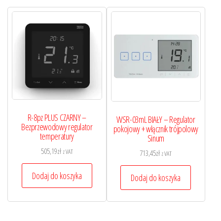
R-8pz PLUS CZARNY –
WSR-03mL BIAŁY – Regulator
Bezprzewodowy regulator
pokojowy + włącznik trójpolowy
temperatury
Sinum
505,19
zł
z VAT
713,45
zł
z VAT
Dodaj do koszyka
Dodaj do koszyka