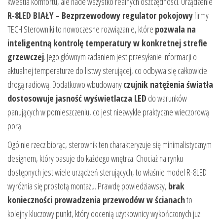
kwestia komfortu, ale nade wszystko realnych oszczędności. Urządzenie
R-8LED BIAŁY – Bezprzewodowy regulator pokojowy
firmy
TECH Sterowniki to nowoczesne rozwiązanie, które
pozwala na
inteligentną kontrolę temperatury w konkretnej strefie
grzewczej
. Jego głównym zadaniem jest przesyłanie informacji o
aktualnej temperaturze do listwy sterującej, co odbywa się całkowicie
drogą radiową. Dodatkowo wbudowany
czujnik natężenia światła
dostosowuje jasność wyświetlacza LED
do warunków
panujących w pomieszczeniu, co jest niezwykle praktyczne wieczorową
porą.
Ogólnie rzecz biorąc, sterownik ten charakteryzuje się minimalistycznym
designem, który pasuje do każdego wnętrza. Chociaż na rynku
dostępnych jest wiele urządzeń sterujących, to właśnie model R-8LED
wyróżnia się prostotą montażu. Prawdę powiedziawszy,
brak
konieczności prowadzenia przewodów w ścianach
to
kolejny kluczowy punkt, który docenią użytkownicy wykończonych już