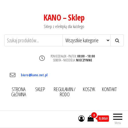
KANO – Sklep
Sklep z elektyką dla każdego
PONIEDZIAŁEK - PIĄTEK:
08:00 - 18:00
SOBOTA - NIEDZIELA:
NIECZYNNE
biuro@kano.net.pl
STRONA
SKLEP
REGULAMIN /
KOSZYK
KONTAKT
GŁÓWNA
RODO
0
0,00zł
Menu