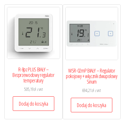
R-8pz PLUS BIAŁY –
WSR-02mP BIAŁY – Regulator
Bezprzewodowy regulator
pokojowy + włącznik dwupolowy
temperatury
Sinum
505,19
zł
z VAT
694,21
zł
z VAT
Dodaj do koszyka
Dodaj do koszyka