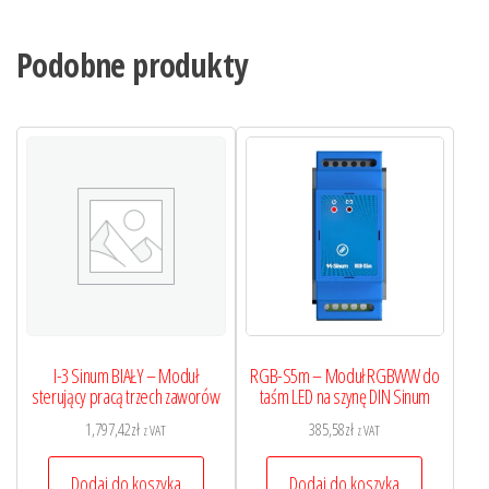
Podobne produkty
I-3 Sinum BIAŁY – Moduł
RGB-S5m – Moduł RGBWW do
sterujący pracą trzech zaworów
taśm LED na szynę DIN Sinum
1,797,42
zł
385,58
zł
z VAT
z VAT
Dodaj do koszyka
Dodaj do koszyka