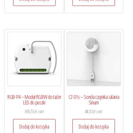
RGB-P4 – Moduł RGBW do taśm
CZ-01s – Sonda czujnika zalania
LED do puszki
Sinum
365,51
zł
48,51
zł
z VAT
z VAT
Dodaj do koszyka
Dodaj do koszyka