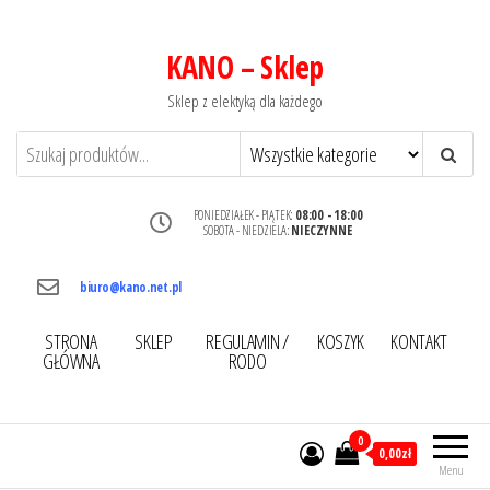
KANO – Sklep
Sklep z elektyką dla każdego
PONIEDZIAŁEK - PIĄTEK:
08:00 - 18:00
SOBOTA - NIEDZIELA:
NIECZYNNE
biuro@kano.net.pl
STRONA
SKLEP
REGULAMIN /
KOSZYK
KONTAKT
GŁÓWNA
RODO
0
0,00zł
Menu