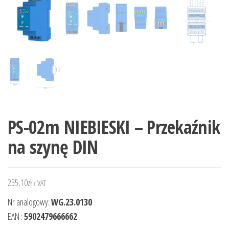
PS-02m NIEBIESKI – Przekaźnik
na szynę DIN
255,10
zł
z VAT
Nr analogowy:
WG.23.0130
EAN :
5902479666662