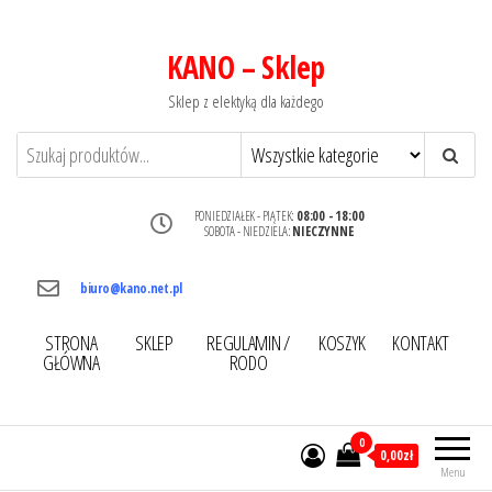
KANO – Sklep
Sklep z elektyką dla każdego
PONIEDZIAŁEK - PIĄTEK:
08:00 - 18:00
SOBOTA - NIEDZIELA:
NIECZYNNE
biuro@kano.net.pl
STRONA
SKLEP
REGULAMIN /
KOSZYK
KONTAKT
GŁÓWNA
RODO
0
0,00zł
Menu