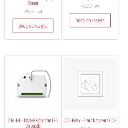
Sinum
476,75
zł
z VAT
525,26
zł
z VAT
Dodaj do koszyka
Dodaj do koszyka
DIM-P4 – DIMMER do taśm LED
CO2 BIAŁY – Czujnik stężenia CO2
do puszki