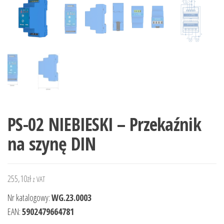
PS-02 NIEBIESKI – Przekaźnik
na szynę DIN
255,10
zł
z VAT
Nr katalogowy:
WG.23.0003
EAN:
5902479664781