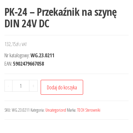
PK-24 – Przekaźnik na szynę
DIN 24V DC
132,15
zł
z VAT
Nr katalogowy:
WG.23.0211
EAN:
5902479667058
-
+
Dodaj do koszyka
SKU:
WG.23.0211
Kategoria:
Uncategorized
Marka:
TECH Sterowniki