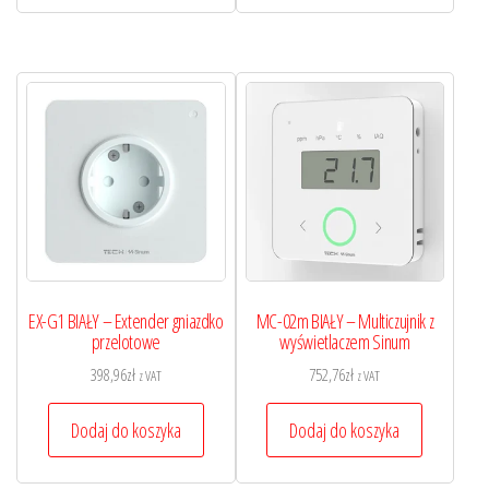
EX-G1 BIAŁY – Extender gniazdko
MC-02m BIAŁY – Multiczujnik z
przelotowe
wyświetlaczem Sinum
398,96
zł
752,76
zł
z VAT
z VAT
Dodaj do koszyka
Dodaj do koszyka