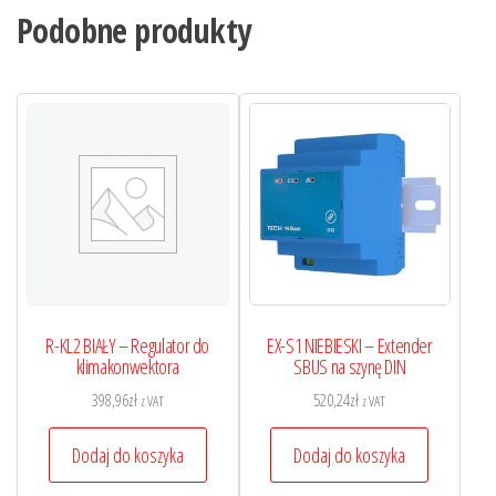
Podobne produkty
R-KL2 BIAŁY – Regulator do
EX-S1 NIEBIESKI – Extender
klimakonwektora
SBUS na szynę DIN
398,96
zł
520,24
zł
z VAT
z VAT
Dodaj do koszyka
Dodaj do koszyka