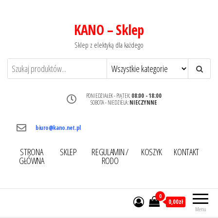
KANO – Sklep
Sklep z elektyką dla każdego
PONIEDZIAŁEK - PIĄTEK:
08:00 - 18:00
SOBOTA - NIEDZIELA:
NIECZYNNE
biuro@kano.net.pl
STRONA
SKLEP
REGULAMIN /
KOSZYK
KONTAKT
GŁÓWNA
RODO
0
0,00zł
Menu