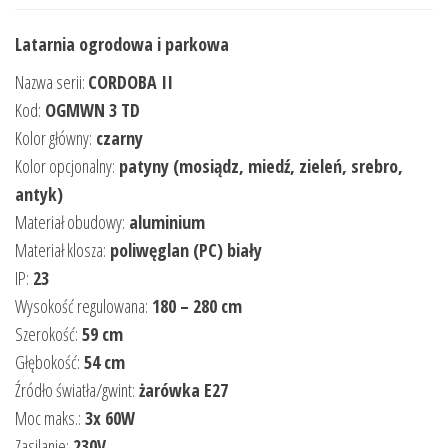
Latarnia ogrodowa i parkowa
Nazwa serii:
CORDOBA II
Kod:
OGMWN 3 TD
Kolor główny:
czarny
Kolor opcjonalny:
patyny (mosiądz, miedź, zieleń, srebro,
antyk)
Materiał obudowy:
aluminium
Materiał klosza:
poliwęglan (PC) biały
IP:
23
Wysokość regulowana:
180 – 280 cm
Szerokość:
59 cm
Głębokość:
54 cm
Źródło światła/gwint:
żarówka E27
Moc maks.:
3x 60W
Zasilanie:
230V