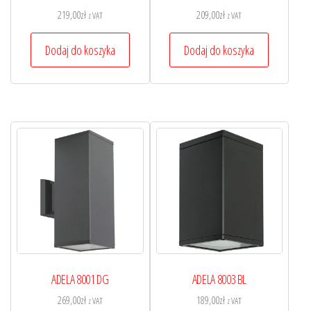
219,00
zł
209,00
zł
z VAT
z VAT
Dodaj do koszyka
Dodaj do koszyka
ADELA 8001 DG
ADELA 8003 BL
269,00
zł
189,00
zł
z VAT
z VAT