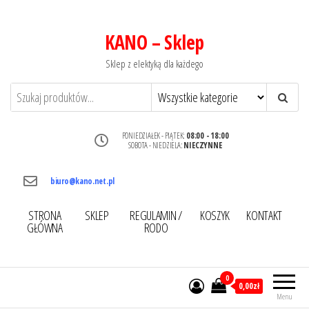
KANO – Sklep
Sklep z elektyką dla każdego
PONIEDZIAŁEK - PIĄTEK:
08:00 - 18:00
SOBOTA - NIEDZIELA:
NIECZYNNE
biuro@kano.net.pl
STRONA
SKLEP
REGULAMIN /
KOSZYK
KONTAKT
GŁÓWNA
RODO
0
0,00zł
Menu