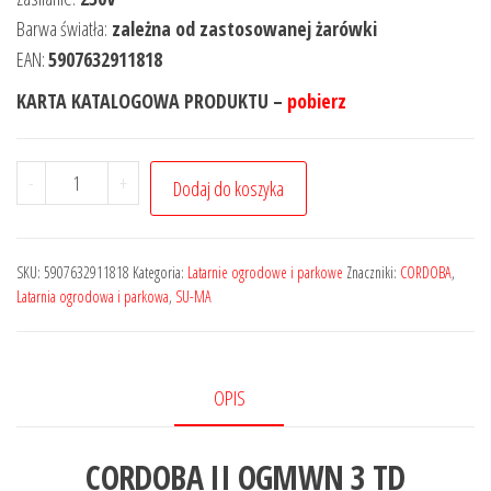
Barwa światła:
zależna od zastosowanej żarówki
EAN:
5907632911818
KARTA KATALOGOWA PRODUKTU –
pobierz
-
+
Dodaj do koszyka
SKU:
5907632911818
Kategoria:
Latarnie ogrodowe i parkowe
Znaczniki:
CORDOBA
,
Latarnia ogrodowa i parkowa
,
SU-MA
OPIS
CORDOBA II OGMWN 3 TD