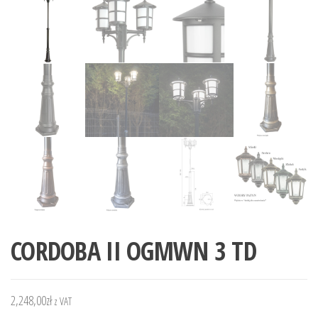
CORDOBA II OGMWN 3 TD
2,248,00
zł
z VAT