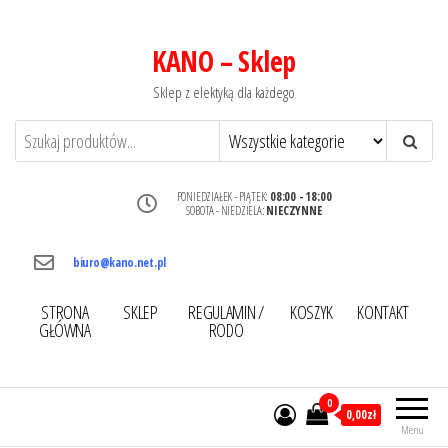
KANO – Sklep
Sklep z elektyką dla każdego
PONIEDZIAŁEK - PIĄTEK:
08:00 - 18:00
SOBOTA - NIEDZIELA:
NIECZYNNE
biuro@kano.net.pl
STRONA
SKLEP
REGULAMIN /
KOSZYK
KONTAKT
GŁÓWNA
RODO
0
0,00zł
Menu