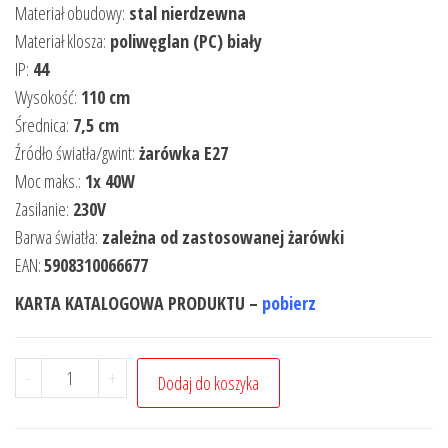
Materiał obudowy:
stal nierdzewna
Materiał klosza:
poliwęglan (PC) biały
IP:
44
Wysokość:
110 cm
Średnica:
7,5 cm
Źródło światła/gwint:
żarówka E27
Moc maks.:
1x 40W
Zasilanie:
230V
Barwa światła:
zależna od zastosowanej żarówki
EAN:
5908310066677
KARTA KATALOGOWA PRODUKTU –
pobierz
-
+
Dodaj do koszyka