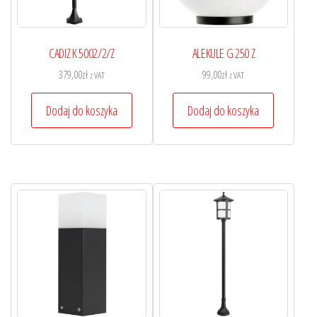
CADIZ K 5002/2/Z
ALEKULE G 250 Z
379,00
zł
99,00
zł
z VAT
z VAT
Dodaj do koszyka
Dodaj do koszyka