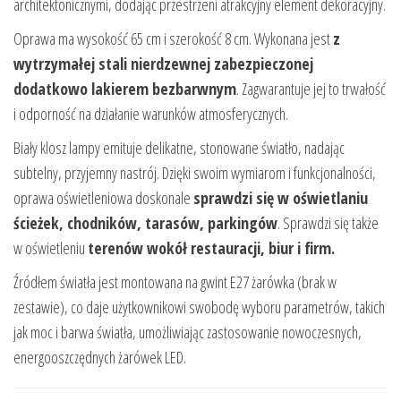
architektonicznymi, dodając przestrzeni atrakcyjny element dekoracyjny.
Oprawa ma wysokość 65 cm i szerokość 8 cm. Wykonana jest
z
wytrzymałej stali nierdzewnej zabezpieczonej
dodatkowo lakierem bezbarwnym
. Zagwarantuje jej to trwałość
i odporność na działanie warunków atmosferycznych.
Biały klosz lampy emituje delikatne, stonowane światło, nadając
subtelny, przyjemny nastrój. Dzięki swoim wymiarom i funkcjonalności,
oprawa oświetleniowa doskonale
sprawdzi się w oświetlaniu
ścieżek, chodników, tarasów, parkingów
. Sprawdzi się także
w oświetleniu
terenów wokół restauracji, biur i firm.
Źródłem światła jest montowana na gwint E27 żarówka (brak w
zestawie), co daje użytkownikowi swobodę wyboru parametrów, takich
jak moc i barwa światła, umożliwiając zastosowanie nowoczesnych,
energooszczędnych żarówek LED.