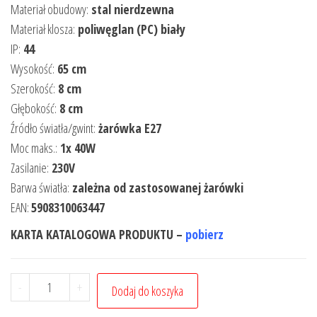
Materiał obudowy:
stal nierdzewna
Materiał klosza:
poliwęglan (PC) biały
IP:
44
Wysokość:
65 cm
Szerokość:
8 cm
Głębokość:
8 cm
Źródło światła/gwint:
żarówka E27
Moc maks.:
1x 40W
Zasilanie:
230V
Barwa światła:
zależna od zastosowanej żarówki
EAN:
5908310063447
KARTA KATALOGOWA PRODUKTU –
pobierz
-
+
Dodaj do koszyka