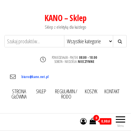
KANO – Sklep
Sklep z elektyką dla każdego
PONIEDZIAŁEK - PIĄTEK:
08:00 - 18:00
SOBOTA - NIEDZIELA:
NIECZYNNE
biuro@kano.net.pl
STRONA
SKLEP
REGULAMIN /
KOSZYK
KONTAKT
GŁÓWNA
RODO
0
0,00zł
Menu