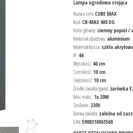
Lampa ogrodowa stojąca
Nazwa serii:
CUBE MAX
Kod:
CB-MAX 400 DG
Kolor główny:
ciemny popiel / 
Materiał obudowy:
aluminium
Materiał klosza:
szkło akrylow
IP:
44
Wysokość:
40 cm
Szerokość:
10 cm
Głębokość:
10 cm
Źródło światła/gwint:
żarówka E
Moc maks.:
1x 20W
Zasilanie:
230V
Barwa światła:
zależna od zas
EAN:
5908310063560