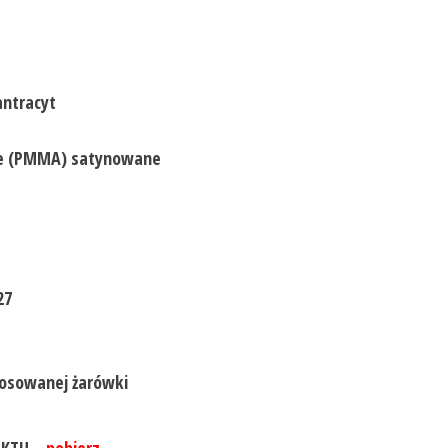
antracyt
e (PMMA) satynowane
27
tosowanej żarówki