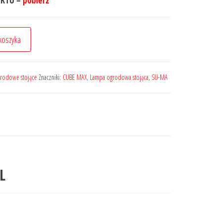
UKTU –
pobierz
koszyka
rodowe stojące
Znaczniki:
CUBE MAX
,
Lampa ogrodowa stojąca
,
SU-MA
L