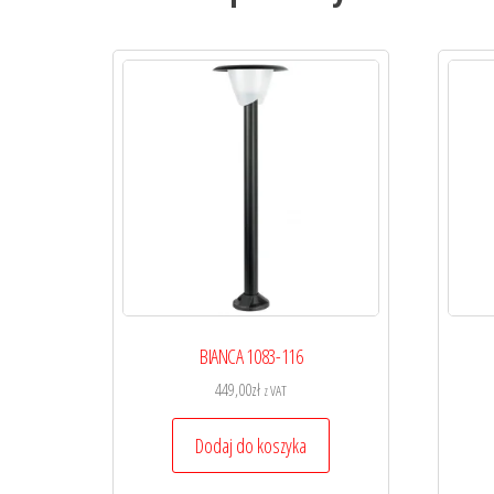
BIANCA 1083-116
449,00
zł
z VAT
Dodaj do koszyka