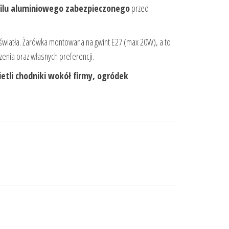
filu aluminiowego zabezpieczonego
przed
światła. Żarówka montowana na gwint E27 (max 20W), a to
nia oraz własnych preferencji.
etli chodniki wokół firmy, ogródek