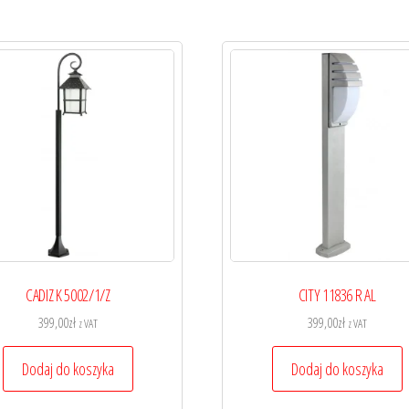
CADIZ K 5002/1/Z
CITY 11836 R AL
399,00
zł
399,00
zł
z VAT
z VAT
Dodaj do koszyka
Dodaj do koszyka