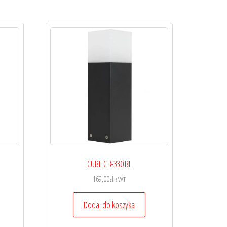
CUBE CB-330 BL
169,00
zł
z VAT
Dodaj do koszyka