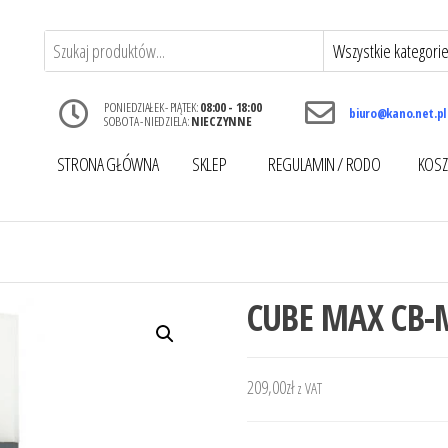
PONIEDZIAŁEK - PIĄTEK:
08:00 - 18:00
biuro@kano.net.pl
SOBOTA - NIEDZIELA:
NIECZYNNE
STRONA GŁÓWNA
SKLEP
REGULAMIN / RODO
KOSZ
CUBE MAX CB-
209,00
zł
z VAT