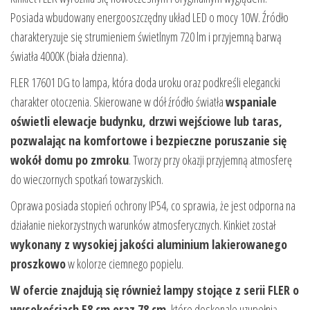
Posiada wbudowany energooszczędny układ LED o mocy 10W. Źródło
charakteryzuje się strumieniem świetlnym 720 lm i przyjemną barwą
światła 4000K (biała dzienna).
FLER 17601 DG to lampa, która doda uroku oraz podkreśli elegancki
charakter otoczenia. Skierowane w dół źródło światła
wspaniale
oświetli elewacje budynku, drzwi wejściowe lub taras,
pozwalając na komfortowe i bezpieczne poruszanie się
wokół domu po zmroku
. Tworzy przy okazji przyjemną atmosferę
do wieczornych spotkań towarzyskich.
Oprawa posiada stopień ochrony IP54, co sprawia, że jest odporna na
działanie niekorzystnych warunków atmosferycznych. Kinkiet został
wykonany z wysokiej jakości aluminium lakierowanego
proszkowo
w kolorze ciemnego popielu.
W ofercie znajdują się również lampy stojące z serii FLER o
wysokościach 58 cm oraz 78 cm
, które doskonale uzupełnią