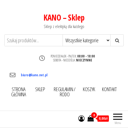
KANO – Sklep
Sklep z elektyką dla każdego
PONIEDZIAŁEK - PIĄTEK:
08:00 - 18:00
SOBOTA - NIEDZIELA:
NIECZYNNE
biuro@kano.net.pl
STRONA
SKLEP
REGULAMIN /
KOSZYK
KONTAKT
GŁÓWNA
RODO
0
0,00zł
Menu