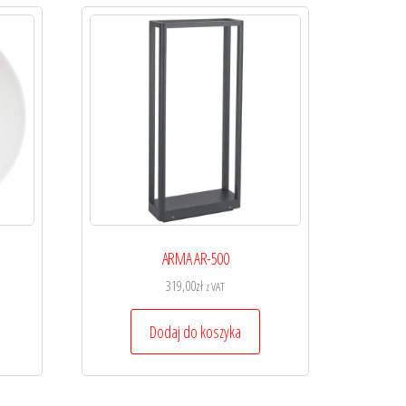
ARMA AR-500
319,00
zł
z VAT
Dodaj do koszyka