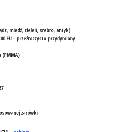
dz, miedź, zieleń, srebro, antyk)
 300 FU – przeźroczysto-przydymiony
e (PMMA)
27
tosowanej żarówki