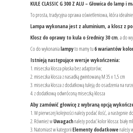
KULE CLASSIC G 300 Z ALU – Głowica do lamp i
To prosta, tradycyjna oprawa oświetleniowa, która idealni
Lampa wykonana jest z aluminium, a klosz z p
Klosz do oprawy to kula o średnicy 30 cm
, a do 
Co do wykonania
lampy
to mamy tu
6 wariantów kolor
Istnieją następujące wersje wykończenia:
1. miseczka klosza płaska bez adaptorów;
2. miseczka klosza z nasadką gwintowaną M 35 x 1,5 cm
3. miseczka klosza z dodatkową tuleją do osadzenia na rurz
4. z dodatkową odwróconą miseczką klosza
Aby zamówić głowicę z wybraną opcją wykończe
1. W pierwszej kolejności należy podać ilość, a następnie
2. Również w
Uwagach
należy podać kolor klosza: biały m
3. Natomiast w kategorii
Elementy dodatkowe
należy 