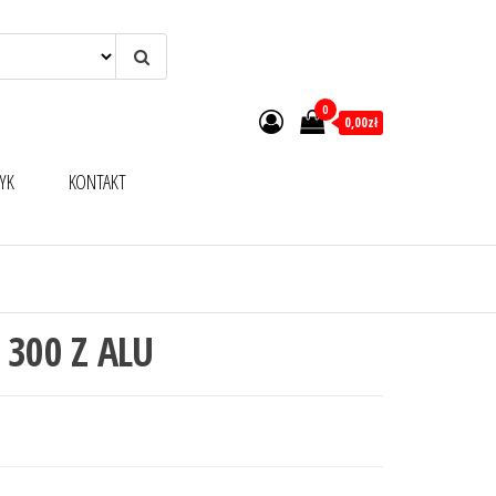
0
0,00zł
YK
KONTAKT
 300 Z ALU