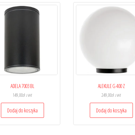
ADELA 7003 BL
ALEKULE G 400 Z
149,00
zł
249,00
zł
z VAT
z VAT
Dodaj do koszyka
Dodaj do koszyka