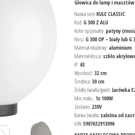
Głowica do lamp i masztów
Nazwa serii:
KULE CLASSIC
Kod:
G 300 Z ALU
Kolor opcjonalny:
patyny (mosią
Klosz:
G 300 OP – biały lub G
Materiał obudowy:
aluminium
Materiał klosza:
szkło akrylow
IP:
43
Wysokość:
32 cm
Średnica:
30 cm
Źródło światła/gwint:
żarówka E
Moc maks.:
1x 100W
Zasilanie:
230V
Barwa światła:
zależna od zas
EAN:
5907632913096