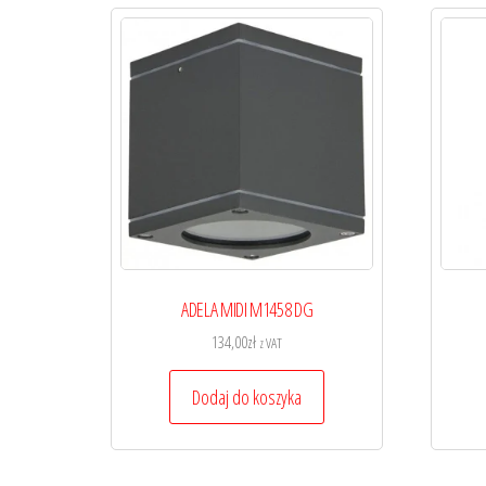
ADELA MIDI M1458 DG
134,00
zł
z VAT
Dodaj do koszyka