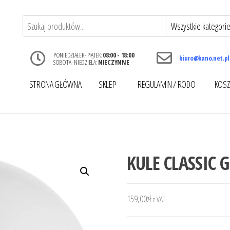
PONIEDZIAŁEK - PIĄTEK:
08:00 - 18:00
biuro@kano.net.pl
SOBOTA - NIEDZIELA:
NIECZYNNE
STRONA GŁÓWNA
SKLEP
REGULAMIN / RODO
KOSZ
KULE CLASSIC G
159,00
zł
z VAT