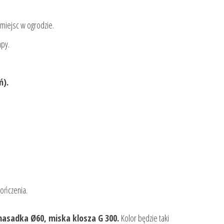
 miejsc w ogrodzie.
mpy.
ń).
ończenia.
nasadka Ø60,
miska klosza G 300.
Kolor będzie taki