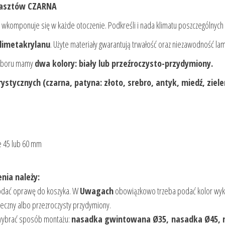
 masztów CZARNA
e wkomponuje się w każde otoczenie. Podkreśli i nada klimatu poszczególnych
olimetakrylanu
. Użyte materiały gwarantują trwałość oraz niezawodność la
wyboru mamy
dwa kolory: biały lub przeźroczysto-przydymiony.
ystycznych (czarna, patyna: złoto, srebro, antyk, miedź, ziele
e 45 lub 60 mm
nia należy:
 dodać oprawę do koszyka. W
Uwagach
obowiązkowo trzeba podać kolor wyk
leczny albo przezroczysty przydymiony.
wybrać sposób montażu:
nasadka gwintowana Ø35,
nasadka Ø45,