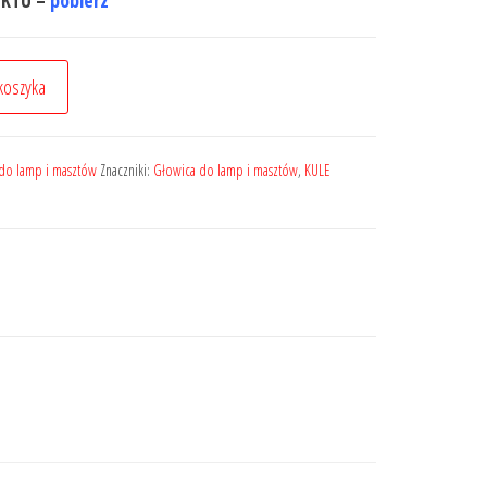
UKTU –
pobierz
koszyka
do lamp i masztów
Znaczniki:
Głowica do lamp i masztów
,
KULE