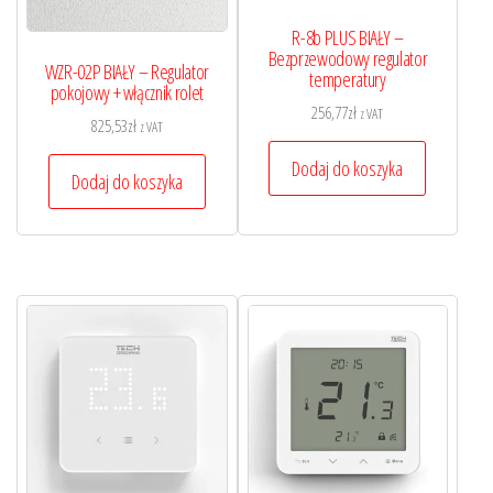
R-8b PLUS BIAŁY –
Bezprzewodowy regulator
WZR-02P BIAŁY – Regulator
temperatury
pokojowy + włącznik rolet
256,77
zł
z VAT
825,53
zł
z VAT
Dodaj do koszyka
Dodaj do koszyka