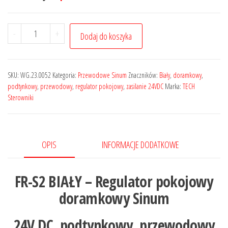
-
+
Dodaj do koszyka
SKU:
WG.23.0052
Kategoria:
Przewodowe Sinum
Znaczników:
Biały
,
doramkowy
,
podtynkowy
,
przewodowy
,
regulator pokojowy
,
zasilanie 24VDC
Marka:
TECH
Sterowniki
OPIS
INFORMACJE DODATKOWE
FR-S2 BIAŁY – Regulator pokojowy
doramkowy Sinum
24V DC, podtynkowy, przewodowy