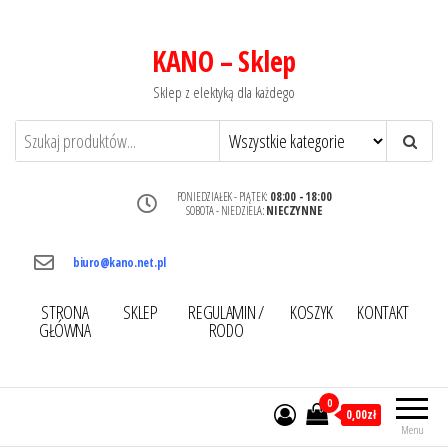
KANO – Sklep
Sklep z elektyką dla każdego
PONIEDZIAŁEK - PIĄTEK:
08:00 - 18:00
SOBOTA - NIEDZIELA:
NIECZYNNE
biuro@kano.net.pl
STRONA
SKLEP
REGULAMIN /
KOSZYK
KONTAKT
GŁÓWNA
RODO
0
0,00zł
Menu