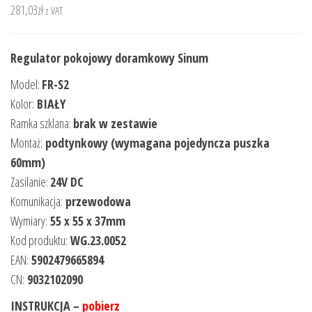
281,03
zł
z VAT
Regulator pokojowy doramkowy Sinum
Model:
FR-S2
Kolor:
BIAŁY
Ramka szklana:
brak w zestawie
Montaż:
podtynkowy (wymagana pojedyncza puszka
60mm)
Zasilanie:
24V DC
Komunikacja:
przewodowa
Wymiary:
55 x 55 x 37mm
Kod produktu:
WG.23.0052
EAN:
5902479665894
CN:
9032102090
INSTRUKCJA –
pobierz