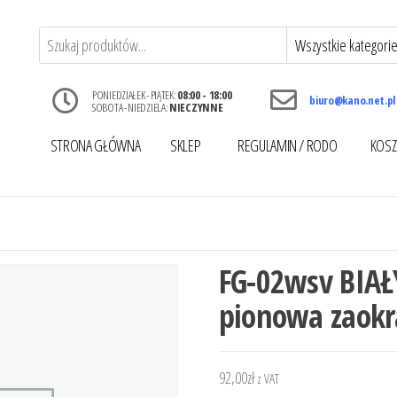
PONIEDZIAŁEK - PIĄTEK:
08:00 - 18:00
biuro@kano.net.pl
SOBOTA - NIEDZIELA:
NIECZYNNE
STRONA GŁÓWNA
SKLEP
REGULAMIN / RODO
KOSZ
FG-02wsv BIAŁ
pionowa zaokr
92,00
zł
z VAT