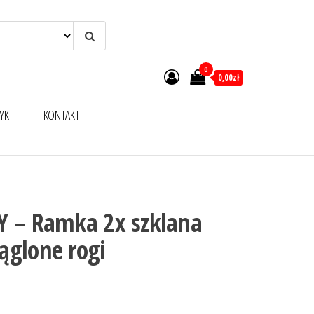
0
0,00zł
YK
KONTAKT
Y – Ramka 2x szklana
ąglone rogi